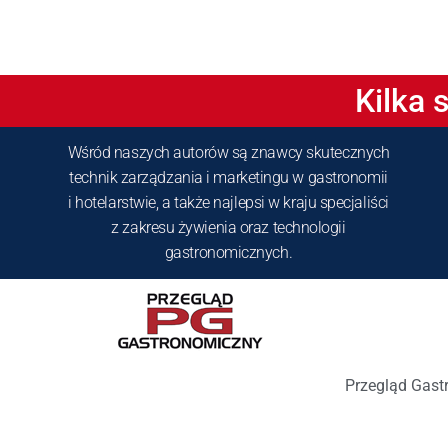
Kilka 
Wśród naszych autorów są znawcy skutecznych
technik zarządzania i marketingu w gastronomii
i hotelarstwie, a także najlepsi w kraju specjaliści
z zakresu żywienia oraz technologii
gastronomicznych.
Przegląd Gast