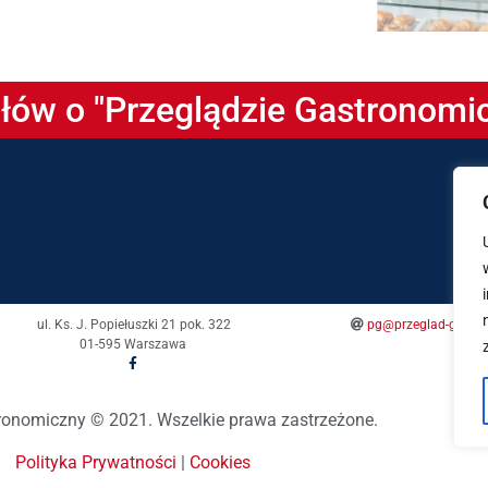
słów o "Przeglądzie Gastronom
ul. Ks. J. Popiełuszki 21 pok. 322
pg@przeglad-gastro
01-595 Warszawa
ronomiczny © 2021. Wszelkie prawa zastrzeżone.
Polityka Prywatności
|
Cookies