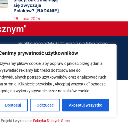
się zwyczaje
Polaków? [BADANIE]
28 Lipca 2026
icznym"
Publikowane artykuły zawierają nie tylko cenne
wskazówki dla osób zawodowo związanych z
Cenimy prywatność użytkowników
gastronomicznym biznesem, ale służą też
Używamy plików cookie, aby poprawić jakość przeglądania,
nauczycielom i uczniom szkół gastronomiczno-
wyświetlać reklamy lub treści dostosowane do
hotelarskich.
indywidualnych potrzeb użytkowników oraz analizować ruch
na stronie. Kliknięcie przycisku „Akceptuj wszystkie” oznacza
nomiczny.pl
zgodę na wykorzystywanie przez nas plików cookie.
Dostosuj
Odrzucać
Akceptuj wszystko
Projekt i wykonanie
Fabryka Dobrych Stron