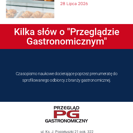
28 Lipca 2026
Kilka słów o "Przeglądzie
Gastronomicznym"
Czasopismo naukowe docierające poprzez prenumeratę do
sprofilowanego odbiorcy z branży gastronomicznej.
ul. Ks. J. Popiełuszki 21 pok. 322