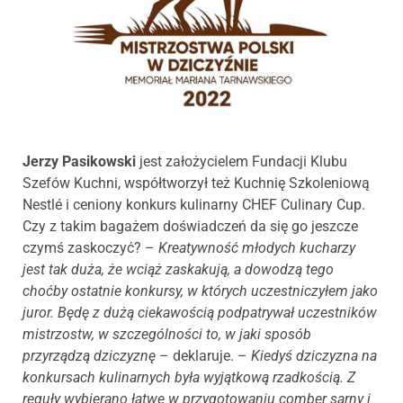
Jerzy Pasikowski
jest założycielem Fundacji Klubu
Szefów Kuchni, współtworzył też Kuchnię Szkoleniową
Nestlé i ceniony konkurs kulinarny CHEF Culinary Cup.
Czy z takim bagażem doświadczeń da się go jeszcze
czymś zaskoczyć? –
Kreatywność młodych kucharzy
jest tak duża, że wciąż zaskakują, a dowodzą tego
choćby ostatnie konkursy, w których uczestniczyłem jako
juror. Będę z dużą ciekawością podpatrywał uczestników
mistrzostw, w szczególności to, w jaki sposób
przyrządzą dziczyznę
– deklaruje. –
Kiedyś dziczyzna na
konkursach kulinarnych była wyjątkową rzadkością. Z
reguły wybierano łatwe w przygotowaniu comber sarny i