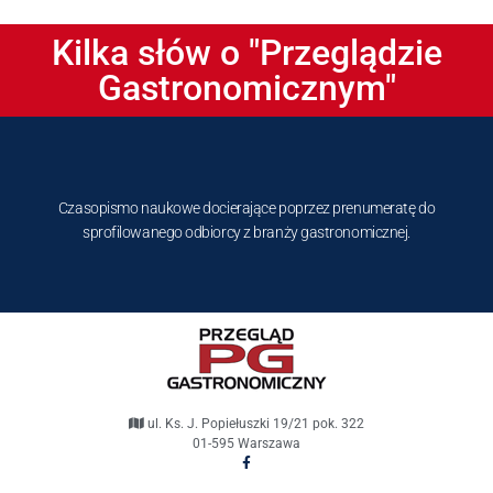
Kilka słów o "Przeglądzie
Gastronomicznym"
Czasopismo naukowe docierające poprzez prenumeratę do
sprofilowanego odbiorcy z branży gastronomicznej.
ul. Ks. J. Popiełuszki 19/21 pok. 322
01-595 Warszawa