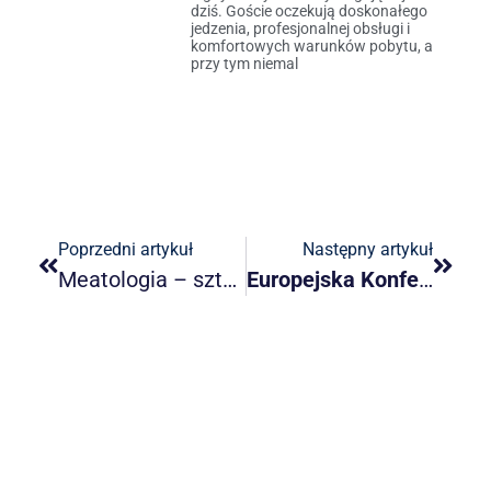
dziś. Goście oczekują doskonałego
jedzenia, profesjonalnej obsługi i
komfortowych warunków pobytu, a
przy tym niemal
Poprzedni artykuł
Następny artykuł
Meatologia – sztuka prawdziwego mięsa
Europejska Konferencja Miodosytników i Mead Meadness Cup 2023