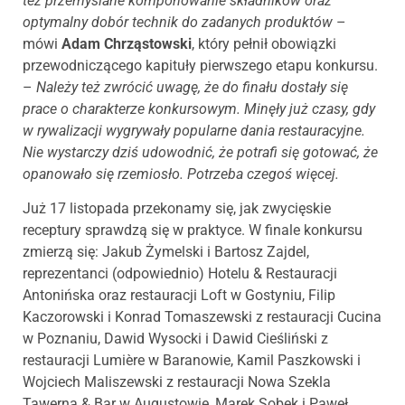
też przemyślane komponowanie składników oraz
optymalny dobór technik do zadanych produktów
–
mówi
Adam Chrząstowski
, który pełnił obowiązki
przewodniczącego kapituły pierwszego etapu konkursu.
–
Należy też zwrócić uwagę, że do finału dostały się
prace o charakterze konkursowym. Minęły już czasy, gdy
w rywalizacji wygrywały popularne dania restauracyjne.
Nie wystarczy dziś udowodnić, że potrafi się gotować, że
opanowało się rzemiosło. Potrzeba czegoś więcej.
Już 17 listopada przekonamy się, jak zwycięskie
receptury sprawdzą się w praktyce. W finale konkursu
zmierzą się: Jakub Żymelski i Bartosz Zajdel,
reprezentanci (odpowiednio) Hotelu & Restauracji
Antonińska oraz restauracji Loft w Gostyniu, Filip
Kaczorowski i Konrad Tomaszewski z restauracji Cucina
w Poznaniu, Dawid Wysocki i Dawid Cieśliński z
restauracji Lumière w Baranowie, Kamil Paszkowski i
Wojciech Maliszewski z restauracji Nowa Szekla
Tawerna & Bar w Augustowie, Marek Sobek i Paweł