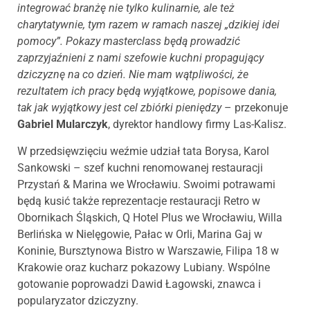
integrować branżę nie tylko kulinarnie, ale też
charytatywnie, tym razem w ramach naszej „dzikiej idei
pomocy”. Pokazy masterclass będą prowadzić
zaprzyjaźnieni z nami szefowie kuchni propagujący
dziczyznę na co dzień. Nie mam wątpliwości, że
rezultatem ich pracy będą wyjątkowe, popisowe dania,
tak jak wyjątkowy jest cel zbiórki pieniędzy
– przekonuje
Gabriel Mularczyk
, dyrektor handlowy firmy Las-Kalisz.
W przedsięwzięciu weźmie udział tata Borysa, Karol
Sankowski – szef kuchni renomowanej restauracji
Przystań & Marina we Wrocławiu. Swoimi potrawami
będą kusić także reprezentacje restauracji Retro w
Obornikach Śląskich, Q Hotel Plus we Wrocławiu, Willa
Berlińska w Nielęgowie, Pałac w Orli, Marina Gaj w
Koninie, Bursztynowa Bistro w Warszawie, Filipa 18 w
Krakowie oraz kucharz pokazowy Lubiany. Wspólne
gotowanie poprowadzi Dawid Łagowski, znawca i
popularyzator dziczyzny.