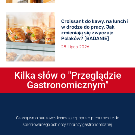
Croissant do kawy, na lunch i
w drodze do pracy. Jak
zmieniają się zwyczaje
Polaków? [BADANIE]
28 Lipca 2026
Kilka słów o "Przeglądzie
Gastronomicznym"
Czasopismo naukowe docierające poprzez prenumeratę do
sprofilowanego odbiorcy z branży gastronomicznej.