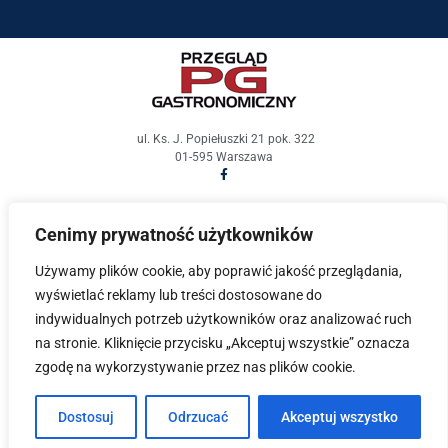
ul. Ks. J. Popiełuszki 21 pok. 322
01-595 Warszawa
pg@przeglad-gastronomiczny.pl
Cenimy prywatność użytkowników
Przegląd Gastronomiczny © 2021. Wszelkie prawa
zastrzeżone.
Używamy plików cookie, aby poprawić jakość przeglądania,
wyświetlać reklamy lub treści dostosowane do
Polityka Prywatności
|
Cookies
indywidualnych potrzeb użytkowników oraz analizować ruch
na stronie. Kliknięcie przycisku „Akceptuj wszystkie” oznacza
Projekt i wykonanie
Fabryka Dobrych Stron
zgodę na wykorzystywanie przez nas plików cookie.
Dostosuj
Odrzucać
Akceptuj wszystko