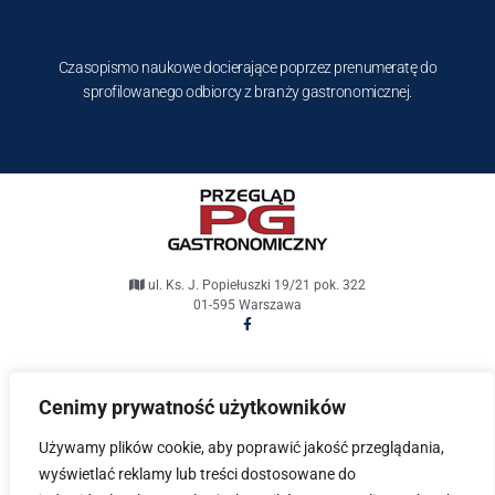
Czasopismo naukowe docierające poprzez prenumeratę do
sprofilowanego odbiorcy z branży gastronomicznej.
ul. Ks. J. Popiełuszki 19/21 pok. 322
01-595 Warszawa
pg@przeglad-gastronomiczny.pl
Cenimy prywatność użytkowników
Przegląd Gastronomiczny © 2021. Wszelkie prawa
Używamy plików cookie, aby poprawić jakość przeglądania,
zastrzeżone.
wyświetlać reklamy lub treści dostosowane do