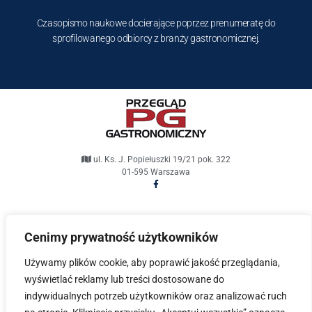
Czasopismo naukowe docierające poprzez prenumeratę do
sprofilowanego odbiorcy z branży gastronomicznej.
ul. Ks. J. Popiełuszki 19/21 pok. 322
01-595 Warszawa
pg@przeglad-gastronomiczny.pl
Cenimy prywatność użytkowników
Przegląd Gastronomiczny © 2021. Wszelkie prawa
Używamy plików cookie, aby poprawić jakość przeglądania,
zastrzeżone.
wyświetlać reklamy lub treści dostosowane do
indywidualnych potrzeb użytkowników oraz analizować ruch
Projekt i wykonanie
Fabryka Dobrych Stron