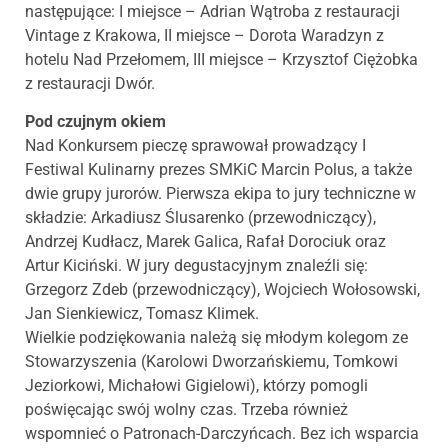
następujące: I miejsce – Adrian Wątroba z restauracji
Vintage z Krakowa, II miejsce – Dorota Waradzyn z
hotelu Nad Przełomem, III miejsce – Krzysztof Ciężobka
z restauracji Dwór.
Pod czujnym okiem
Nad Konkursem pieczę sprawował prowadzący I
Festiwal Kulinarny prezes SMKiC Marcin Polus, a także
dwie grupy jurorów. Pierwsza ekipa to jury techniczne w
składzie: Arkadiusz Ślusarenko (przewodniczący),
Andrzej Kudłacz, Marek Galica, Rafał Dorociuk oraz
Artur Kiciński. W jury degustacyjnym znaleźli się:
Grzegorz Zdeb (przewodniczący), Wojciech Wołosowski,
Jan Sienkiewicz, Tomasz Klimek.
Wielkie podziękowania należą się młodym kolegom ze
Stowarzyszenia (Karolowi Dworzańskiemu, Tomkowi
Jeziorkowi, Michałowi Gigielowi), którzy pomogli
poświęcając swój wolny czas. Trzeba również
wspomnieć o Patronach-Darczyńcach. Bez ich wsparcia