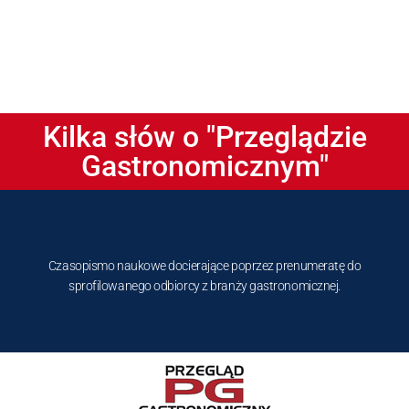
Kilka słów o "Przeglądzie
Gastronomicznym"
Czasopismo naukowe docierające poprzez prenumeratę do
sprofilowanego odbiorcy z branży gastronomicznej.