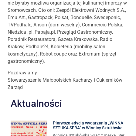
nie byłaby możliwa organizacja tej kulinarnej imprezy w
Sromowcach. Oto oni: Zespół Elektrowni Wodnych S.A.,
Emu Art., Gastropack, Polsat, Bonduelle, Swedeponic,
TVPodhale, Anson (dom weselny), Commercio Polska,
Niedzica .pl, Papaja.pl, Przegląd Gastronomiczny,
Poradnik Restauratora, Gazeta Krakowska, Radio
Kraków, Podhale24, Kobieteria (mobilny salon
kosmetyczny), Robot coupe oraz Extremum (sprzęt
gastronomiczny).
Pozdrawiamy
Stowarzyszenie Małopolskich Kucharzy i Cukierników
Zarząd
Aktualności
Pierwsza edycja wydarzenia „WINNA
SZTUKA SERA” w Winnicy Sztukówka
Winnica Sztukówka wraz z marką „Ser