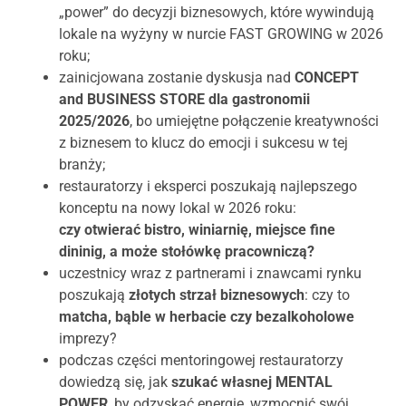
„power” do decyzji biznesowych, które wywindują
lokale na wyżyny w nurcie FAST GROWING w 2026
roku;
zainicjowana zostanie dyskusja nad
CONCEPT
and BUSINESS STORE dla gastronomii
2025/2026
, bo umiejętne połączenie kreatywności
z biznesem to klucz do emocji i sukcesu w tej
branży;
restauratorzy i eksperci poszukają najlepszego
konceptu na nowy lokal w 2026 roku:
czy otwierać bistro, winiarnię, miejsce fine
dininig, a może stołówkę pracowniczą?
uczestnicy wraz z partnerami i znawcami rynku
poszukają
złotych strzał biznesowych
: czy to
matcha, bąble w herbacie czy bezalkoholowe
imprezy?
podczas części mentoringowej restauratorzy
dowiedzą się, jak
szukać własnej MENTAL
POWER
, by odzyskać energię, wzmocnić swój