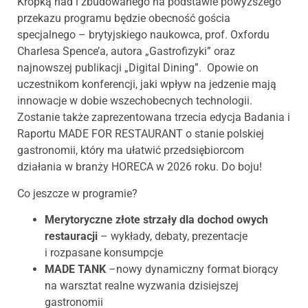
Kropką nad i zbudowanego na podstawie powyższego
przekazu programu będzie obecność gościa
specjalnego – brytyjskiego naukowca, prof. Oxfordu
Charlesa Spence’a, autora „Gastrofizyki” oraz
najnowszej publikacji „Digital Dining”. Opowie on
uczestnikom konferencji, jaki wpływ na jedzenie mają
innowacje w dobie wszechobecnych technologii.
Zostanie także zaprezentowana trzecia edycja Badania i
Raportu MADE FOR RESTAURANT o stanie polskiej
gastronomii, który ma ułatwić przedsiębiorcom
działania w branży HORECA w 2026 roku. Do boju!
Co jeszcze w programie?
Merytoryczne złote strzały dla dochod owych
restauracji
– wykłady, debaty, prezentacje
i rozpasane konsumpcje
MADE TANK
–nowy dynamiczny format biorący
na warsztat realne wyzwania dzisiejszej
gastronomii