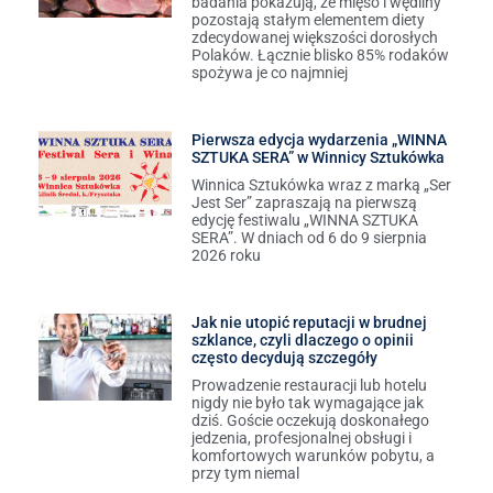
badania pokazują, że mięso i wędliny
pozostają stałym elementem diety
zdecydowanej większości dorosłych
Polaków. Łącznie blisko 85% rodaków
spożywa je co najmniej
Pierwsza edycja wydarzenia „WINNA
SZTUKA SERA” w Winnicy Sztukówka
Winnica Sztukówka wraz z marką „Ser
Jest Ser” zapraszają na pierwszą
edycję festiwalu „WINNA SZTUKA
SERA”. W dniach od 6 do 9 sierpnia
2026 roku
Jak nie utopić reputacji w brudnej
szklance, czyli dlaczego o opinii
często decydują szczegóły
Prowadzenie restauracji lub hotelu
nigdy nie było tak wymagające jak
dziś. Goście oczekują doskonałego
jedzenia, profesjonalnej obsługi i
komfortowych warunków pobytu, a
przy tym niemal