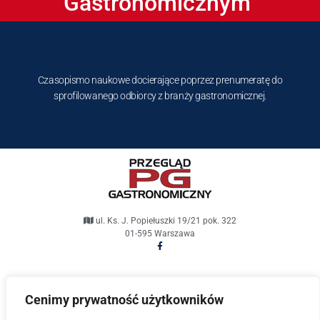
Gastronomicznym"
Czasopismo naukowe docierające poprzez prenumeratę do
sprofilowanego odbiorcy z branży gastronomicznej.
ul. Ks. J. Popiełuszki 19/21 pok. 322
01-595 Warszawa
pg@przeglad-gastronomiczny.pl
Cenimy prywatność użytkowników
Przegląd Gastronomiczny © 2021. Wszelkie prawa