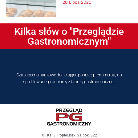
28 Lipca 2026
Kilka słów o "Przeglądzie
Gastronomicznym"
Czasopismo naukowe docierające poprzez prenumeratę do
sprofilowanego odbiorcy z branży gastronomicznej.
ul. Ks. J. Popiełuszki 21 pok. 322