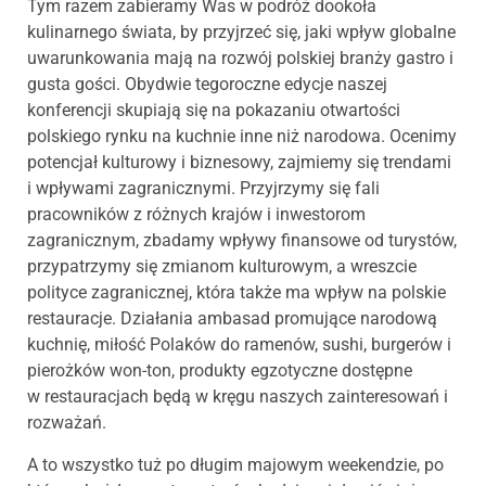
Tym razem zabieramy Was w podróż dookoła
kulinarnego świata, by przyjrzeć się, jaki wpływ globalne
uwarunkowania mają na rozwój polskiej branży gastro i
gusta gości. Obydwie tegoroczne edycje naszej
konferencji skupiają się na pokazaniu otwartości
polskiego rynku na kuchnie inne niż narodowa. Ocenimy
potencjał kulturowy i biznesowy, zajmiemy się trendami
i wpływami zagranicznymi. Przyjrzymy się fali
pracowników z różnych krajów i inwestorom
zagranicznym, zbadamy wpływy finansowe od turystów,
przypatrzymy się zmianom kulturowym, a wreszcie
polityce zagranicznej, która także ma wpływ na polskie
restauracje. Działania ambasad promujące narodową
kuchnię, miłość Polaków do ramenów, sushi, burgerów i
pierożków won-ton, produkty egzotyczne dostępne
w restauracjach będą w kręgu naszych zainteresowań i
rozważań.
A to wszystko tuż po długim majowym weekendzie, po