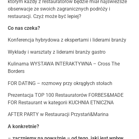
którym każdy z restauratorów będzie miał najświeższe
obserwacje ze swoich zagranicznych podróży i
restauracji. Czyż może być lepiej?
Co nas czeka?
Konferencja hybrydowa z ekspertami i liderami branży
Wykłady i warsztaty z liderami branży gastro
Kulinarna WYSTAWA INTERAKTYWNA – Cross The
Borders
FOR DATING – rozmowy przy okrągłych stołach
Prezentacja TOP 100 Restauratorów FORBES&MADE
FOR Restaurant w kategorii KUCHNIA ETNICZNA
AFTER PARTY w Restauracji Przystań&Marina
A konkretnie?
–
zaczniemy na poważnie – od tego, jaki jest wpływ