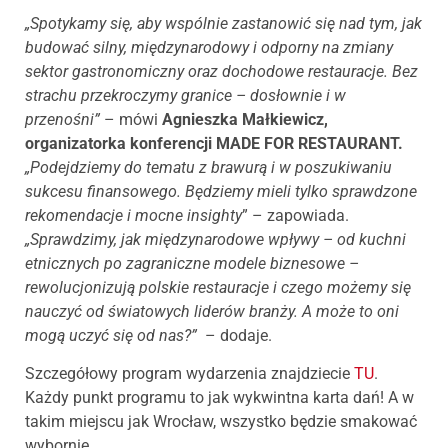
„Spotykamy się, aby wspólnie zastanowić się nad tym, jak
budować silny, międzynarodowy i odporny na zmiany
sektor gastronomiczny oraz dochodowe restauracje. Bez
strachu przekroczymy granice – dosłownie i w
przenośni”
– mówi
Agnieszka Małkiewicz,
organizatorka konferencji MADE FOR RESTAURANT.
„Podejdziemy do tematu z brawurą i w poszukiwaniu
sukcesu finansowego. Będziemy mieli tylko sprawdzone
rekomendacje i mocne insighty
” – zapowiada.
„Sprawdzimy, jak międzynarodowe wpływy – od kuchni
etnicznych po zagraniczne modele biznesowe –
rewolucjonizują polskie restauracje i czego możemy się
nauczyć od światowych liderów branży.
A może to oni
mogą uczyć się od nas?”
– dodaje.
Szczegółowy program wydarzenia znajdziecie
TU
.
Każdy punkt programu to jak wykwintna karta dań! A w
takim miejscu jak Wrocław, wszystko będzie smakować
wybornie.