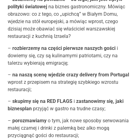
polityki światowej
na biznes gastronomiczny. Mówiąc
obrazowo: co z tego, co „upichcą” w Białym Domu,
wjedzie na stół europejski, a mówiąc wprost, czego
dzisiaj może obawiać się właściciel warszawskiej
restauracji z kuchnią Izraela?
–
rozbierzemy na części pierwsze naszych gości
i
dowiemy się, czy są kulinarnymi patriotami, czy na
talerzu wybierają emigrację;
–
na naszą scenę wjedzie crazy delivery from Portugal
wprost z przepisem na strategię szybkiego wzrostu
restauracji;
–
skupimy się na RED FLAGS
i
zastanowimy się, jaki
biznesplan
przyjąć w gastro na trudne czasy;
–
porozmawiamy
o tym, jak nowe sposoby serwowania
małej czarnej i drinki z palemką bez alko mogą
przyciągnąć gości do restauracji;