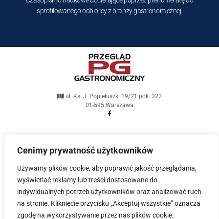
Czasopismo naukowe docierające poprzez prenumeratę do
sprofilowanego odbiorcy z branży gastronomicznej.
ul. Ks. J. Popiełuszki 19/21 pok. 322
01-595 Warszawa
pg@przeglad-gastronomiczny.pl
Cenimy prywatność użytkowników
Przegląd Gastronomiczny © 2021. Wszelkie prawa
Używamy plików cookie, aby poprawić jakość przeglądania,
zastrzeżone.
wyświetlać reklamy lub treści dostosowane do
indywidualnych potrzeb użytkowników oraz analizować ruch
Projekt i wykonanie
Fabryka Dobrych Stron
na stronie. Kliknięcie przycisku „Akceptuj wszystkie” oznacza
zgodę na wykorzystywanie przez nas plików cookie.