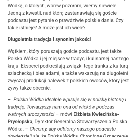
Wódką, o których, wbrew pozorom, wiemy niewiele.
Jedną z kwestii, nad którą zastanawiają się goście
podcastu jest pytanie o prawdziwie polskie danie. Czy
takie istnieje? A może jest ich wiele?
Długoletnia tradycja i synonim jakości
Wątkiem, który poruszają goście podcastu, jest także
Polska Wódka i jej miejsce w tradycji kulinarnej naszego
kraju. Eksperci podkreślają związki tego trunku z kulturą
szlachecką i biesiadami, a także wskazują na długoletni
zwyczaj produkcji nalewek z polskich owoców, który jest
żywy także obecnie.
–
Polska Wódka idealnie wpisuje się w polską historię i
tradycję. Towarzyszy nam ona od wieków podczas
ważnych uroczystości
– mówi
Elżbieta Kwiecińska-
Prysłopska
, Dyrektor Generalna Stowarzyszenia Polska
Wódka. –
Chcemy, aby odbiorcy naszego podcastu
dowiedzieli się, że Polska Wódka, Chronione Oznaczenie