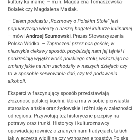
kultury kulinarnej – m.in. Magdalena Tomaszewska-
Bolałek czy Magdalena Maślak.
–
Celem podcastu „Rozmowy o Polskim Stole” jest
popularyzacja wiedzy o naszej bogatej kulturze kulinarnej
– mówi
Andrzej Szumowski
, Prezes Stowarzyszenia
Polska Wódka. –
Zaproszeni przez nas goście, w
niezwykle ciekawy sposób, przybliżają nam jej tajniki i
podkreślają wyjątkowość polskiego stołu, wskazując na
zmiany jakie na nim zachodziły w naszych dziejach czy
to w sposobie serwowania dań, czy też podawania
alkoholi.
Eksperci w fascynujący sposób przedstawiają
złożoność polskiej kuchni, która ma w sobie pierwiastki
starosłowiańskie oraz żydowskie i różni się w zależności
od regionu. Przywołują też historyczne przepisy na
potrawy oraz trunki. Historycy i kulturoznawcy
opowiadają również o znanych nam tradycjach, takich
jak wieczerza wigilijna czy wznoszenie toastów Polską