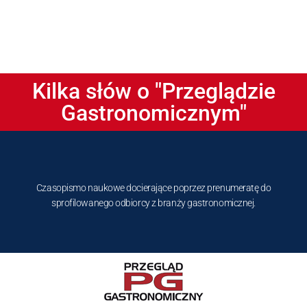
Kilka słów o "Przeglądzie
Gastronomicznym"
Czasopismo naukowe docierające poprzez prenumeratę do
sprofilowanego odbiorcy z branży gastronomicznej.