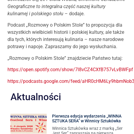
Geograficzne to integralna część naszej kultury
kulinarnej i polskiego stołu
– dodaje.
Podcast „Rozmowy o Polskim Stole” to propozycja dla
wszystkich wielbicieli historii i polskiej kultury, ale także
dla tych, których interesują kulinaria – nasze narodowe
potrawy i napoje. Zapraszamy do jego wysłuchania.
„Rozmowy o Polskim Stole” znajdziecie Państwo tutaj:
https://open.spotify.com/show/7l8vCZ4CXfB757vLvBWFpf
https://podcasts.google.com/feed/aHR0cHM6Ly9hbmN
Aktualności
Pierwsza edycja wydarzenia „WINNA
SZTUKA SERA” w Winnicy Sztukówka
Winnica Sztukówka wraz z marką „Ser
Jest Ser” zapraszają na pierwszą