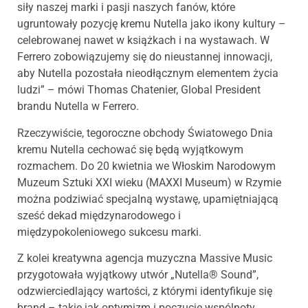
siły naszej marki i pasji naszych fanów, które
ugruntowały pozycję kremu Nutella jako ikony kultury –
celebrowanej nawet w książkach i na wystawach. W
Ferrero zobowiązujemy się do nieustannej innowacji,
aby Nutella pozostała nieodłącznym elementem życia
ludzi” – mówi Thomas Chatenier, Global President
brandu Nutella w Ferrero.
Rzeczywiście, tegoroczne obchody Światowego Dnia
kremu Nutella cechować się będą wyjątkowym
rozmachem. Do 20 kwietnia we Włoskim Narodowym
Muzeum Sztuki XXI wieku (MAXXI Museum) w Rzymie
można podziwiać specjalną wystawę, upamiętniającą
sześć dekad międzynarodowego i
międzypokoleniowego sukcesu marki.
Z kolei kreatywna agencja muzyczna Massive Music
przygotowała wyjątkowy utwór „Nutella® Sound”,
odzwierciedlający wartości, z którymi identyfikuje się
brand – takie jak optymizm i poczucie wspólnoty.