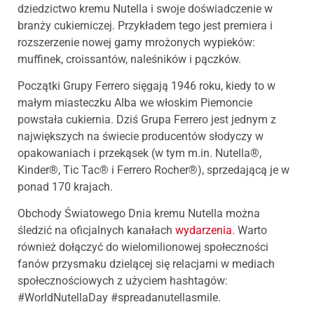
dziedzictwo kremu Nutella i swoje doświadczenie w
branży cukierniczej. Przykładem tego jest premiera i
rozszerzenie nowej gamy mrożonych wypieków:
muffinek, croissantów, naleśników i pączków.
Początki Grupy Ferrero sięgają 1946 roku, kiedy to w
małym miasteczku Alba we włoskim Piemoncie
powstała cukiernia. Dziś Grupa Ferrero jest jednym z
największych na świecie producentów słodyczy w
opakowaniach i przekąsek (w tym m.in. Nutella®,
Kinder®, Tic Tac® i Ferrero Rocher®), sprzedającą je w
ponad 170 krajach.
Obchody Światowego Dnia kremu Nutella można
śledzić na oficjalnych kanałach
wydarzenia
. Warto
również dołączyć do wielomilionowej społeczności
fanów przysmaku dzielącej się relacjami w mediach
społecznościowych z użyciem hashtagów:
#WorldNutellaDay #spreadanutellasmile.