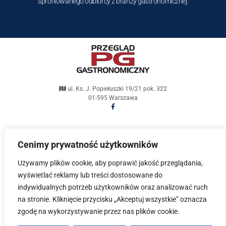
sprofilowanego odbiorcy z branży gastronomicznej.
ul. Ks. J. Popiełuszki 19/21 pok. 322
01-595 Warszawa
pg@przeglad-gastronomiczny.pl
Cenimy prywatność użytkowników
Przegląd Gastronomiczny © 2021. Wszelkie prawa
Używamy plików cookie, aby poprawić jakość przeglądania,
zastrzeżone.
wyświetlać reklamy lub treści dostosowane do
indywidualnych potrzeb użytkowników oraz analizować ruch
Projekt i wykonanie
Fabryka Dobrych Stron
na stronie. Kliknięcie przycisku „Akceptuj wszystkie” oznacza
zgodę na wykorzystywanie przez nas plików cookie.